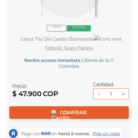
10
.
biblia
eBook
Descarga
Carlos Tito Del Castillo Balmaceda
Grupo Planeta
Recibe
acceso inmediato
Libreria de la U
Colombia
.
Cantidad
Precio
$
47
.
900
－
＋
COMPRAR