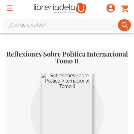
¿Qué quieres leer?
TÉRMINOS MÁS BUSCADOS
1
.
odisea
Reflexiones Sobre Politica Internacional
2
.
tote bag -
Tomo II
3
.
harry potter
4
.
edición especial
5
.
iliada
6
.
1984
7
.
el cielo selva
8
.
divina comedia
9
.
tarot