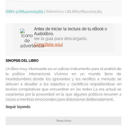
ISBN:
9788410005365
|
Referencia
:
LIBLIBR9788410005365
Antes de iniciar la lectura de tu eBook o
Audiolibro,
lee la guía para descargarlo.
Consúltala aquí
SINOPSIS DEL LIBRO
Un libro muy interesante es un valioso instrumento para el analisis de
la politica internacional Vivimos en un mundo lleno de
incertidumbres donde los ignorantes y los neofitos a menudo se
atreven a desafiar a los expertos y cientificos respaldandose en
teorias conspirativas que encuentran en las redes La era actual se
caracteriza por la posverdad en la que algunos politicos recurren a
veces a mentiras emocionales para distorsionar deliberadament...
Seguir leyendo
Temas Varios