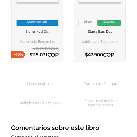
Libro Importado
eBook
Descarga
VER INFORMACION
VER INFORMACION
Elurra Ikusi Dut
Elurra Ikusi Dut
AGREGAR AL
AGREGAR AL
CARRITO
CARRITO
Xabier Lete Bergaretxe
Xabier Lete Bergaretxe
$
191
.
719
COP
COP
COP
$
115
.
031
$
47
.
900
-
40
%
AGREGAR AL CARRITO
AGREGAR AL CARRITO
Libros originales
Compra 100% segura
Envíos nacionales e
Múltiples medios de pago
internacionales
Comentarios sobre este libro