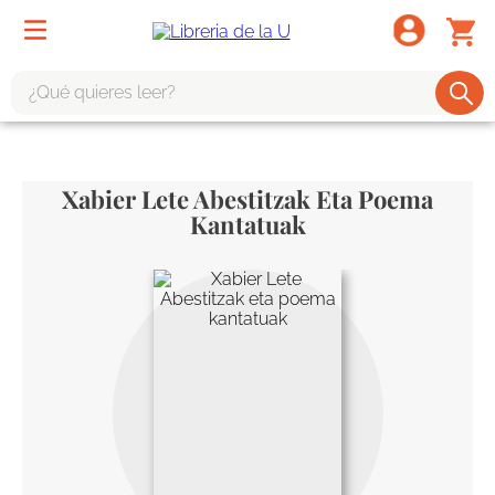
¿Qué quieres leer?
TÉRMINOS MÁS BUSCADOS
1
.
odisea
Xabier Lete Abestitzak Eta Poema
2
.
tote bag -
Kantatuak
3
.
harry potter
4
.
iliada
5
.
edición especial
6
.
tarot
7
.
divina comedia
8
.
1984
9
.
ingenieria