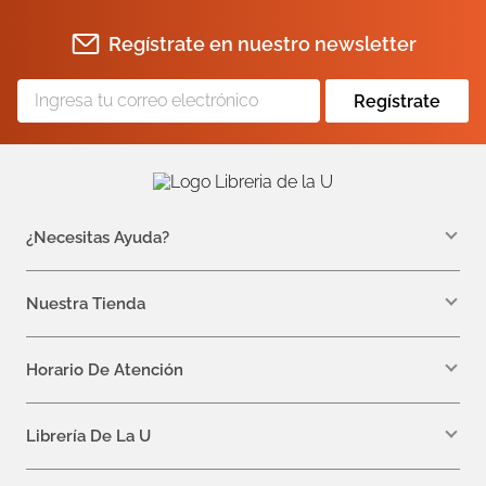
Regístrate en nuestro newsletter
Regístrate
¿Necesitas Ayuda?
WhatsApp +57 310 7157616
servicioalcliente@libreriadelau.com
Nuestra Tienda
Teléfono 601 5800563
Librería de la U - Teusaquillo
Calle 32a # 19- 24
Horario De Atención
Lunes, Jueves y Viernes: 7:00 a.m a 5:00 p.m
Martes y Miércoles: 7:00 a.m a 6:00 p.m.
Librería De La U
¿Quiénes somos?