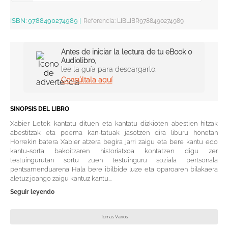
ISBN:
9788490274989
|
Referencia
:
LIBLIBR9788490274989
Antes de iniciar la lectura de tu eBook o
Audiolibro,
lee la guía para descargarlo.
Consúltala aquí
SINOPSIS DEL LIBRO
Xabier Letek kantatu dituen eta kantatu dizkioten abestien hitzak
abestitzak eta poema kan-tatuak jasotzen dira liburu honetan
Horrekin batera Xabier atzera begira jarri zaigu eta bere kantu edo
kantu-sorta bakoitzaren historiatxoa kontatzen digu zer
testuingurutan sortu zuen testuinguru soziala pertsonala
pentsamenduarena Hala bere ibilbide luze eta oparoaren bilakaera
aletuz joango zaigu kantuz kantu...
Seguir leyendo
Temas Varios