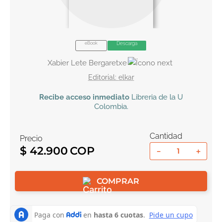
10
.
book haven
eBook
Descarga
Xabier Lete Bergaretxe
elkar
Recibe
acceso inmediato
Libreria de la U
Colombia
.
Cantidad
Precio
$
42
.
900
－
＋
COMPRAR