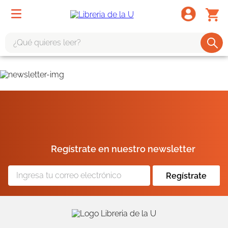
¿Qué quieres leer?
TÉRMINOS MÁS BUSCADOS
1
.
odisea
2
.
tote bag -
3
.
harry potter
4
.
edición especial
Regístrate en nuestro newsletter
5
.
iliada
6
.
tarot
Regístrate
7
.
divina comedia
8
.
1984
9
.
el cielo selva