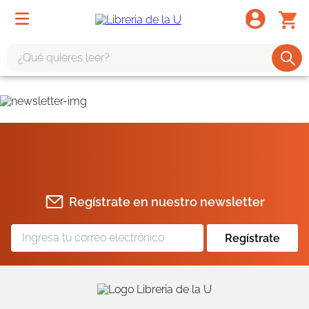
¿Qué quieres leer?
TÉRMINOS MÁS BUSCADOS
1
.
odisea
2
.
tote bag -
3
.
harry potter
4
.
edición especial
Regístrate en nuestro newsletter
5
.
iliada
6
.
1984
Regístrate
7
.
el cielo selva
8
.
divina comedia
9
.
biblia