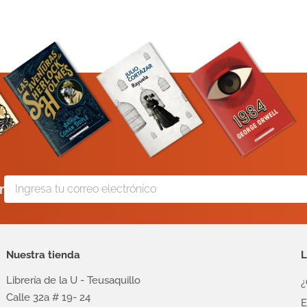
r
Nuestra tienda
L
Librería de la U - Teusaquillo
¿
Calle 32a # 19- 24
E