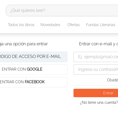
¿Qué quieres leer?
TÉRMINOS MÁS BUSCADOS
Todos los libros
Novedades
Ofertas
Fundas Literarias
1
.
odisea
2
.
tote bag -
ja una opción para entrar
Entrar con e-mail y
3
.
harry potter
ÓDIGO DE ACCESO POR E-MAIL
4
.
iliada
5
.
edición especial
ENTRAR CON
GOOGLE
6
.
tarot
Olvidé
ENTRAR CON
FACEBOOK
7
.
divina comedia
Entrar
8
.
1984
¿No tiene una cuenta?
9
.
el cielo selva
10
.
book haven