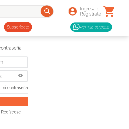
+57 310 7157616
Subscríbete
 contraseña
 mi contraseña
 Regístrese