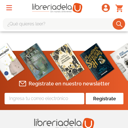
¿Qué quieres leer?
TÉRMINOS MÁS BUSCADOS
1
.
odisea
2
.
tote bag -
3
.
harry potter
4
.
iliada
Regístrate en nuestro newsletter
5
.
edición especial
6
.
divina comedia
Regístrate
7
.
tarot
8
.
1984
9
.
book haven