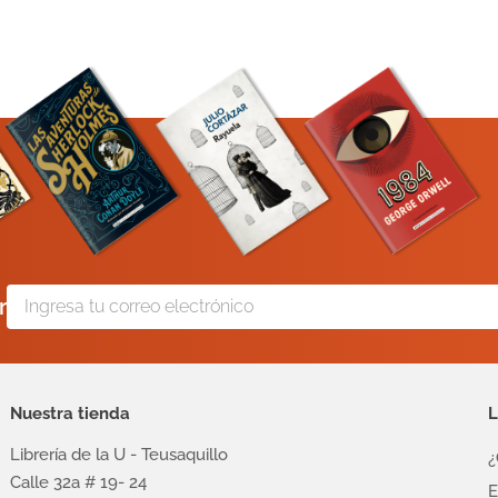
r
Nuestra tienda
L
Librería de la U - Teusaquillo
¿
Calle 32a # 19- 24
E