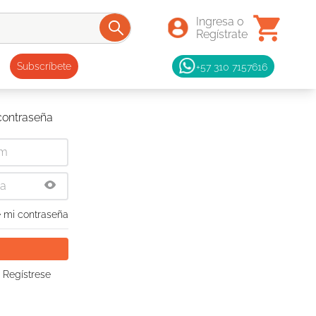
+57 310 7157616
Subscríbete
 contraseña
 mi contraseña
 Regístrese