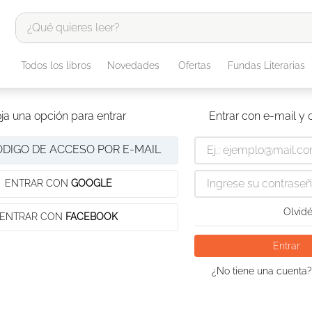
¿Qué quieres leer?
TÉRMINOS MÁS BUSCADOS
Todos los libros
Novedades
Ofertas
Fundas Literarias
1
.
odisea
2
.
tote bag -
ja una opción para entrar
Entrar con e-mail y
3
.
harry potter
ÓDIGO DE ACCESO POR E-MAIL
4
.
edición especial
5
.
iliada
ENTRAR CON
GOOGLE
6
.
tarot
Olvidé
ENTRAR CON
FACEBOOK
7
.
divina comedia
Entrar
8
.
1984
¿No tiene una cuenta?
9
.
el cielo selva
10
.
book haven