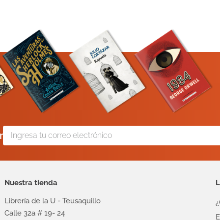
r
Nuestra tienda
L
Librería de la U - Teusaquillo
¿
Calle 32a # 19- 24
E