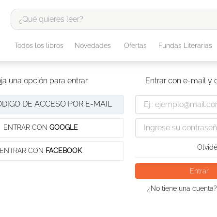
¿Qué quieres leer?
TÉRMINOS MÁS BUSCADOS
Todos los libros
Novedades
Ofertas
Fundas Literarias
1
.
odisea
2
.
tote bag -
ja una opción para entrar
Entrar con e-mail y
3
.
harry potter
ÓDIGO DE ACCESO POR E-MAIL
4
.
edición especial
5
.
iliada
ENTRAR CON
GOOGLE
6
.
tarot
Olvidé
ENTRAR CON
FACEBOOK
7
.
divina comedia
Entrar
8
.
1984
¿No tiene una cuenta?
9
.
el cielo selva
10
.
book haven