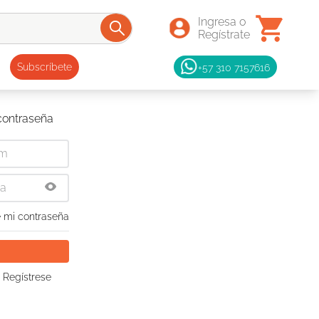
+57 310 7157616
Subscríbete
 contraseña
 mi contraseña
 Regístrese