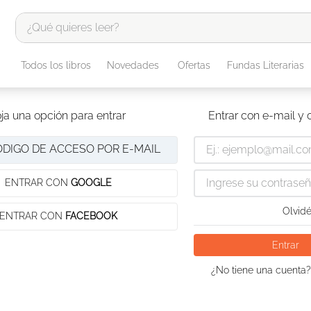
¿Qué quieres leer?
TÉRMINOS MÁS BUSCADOS
Todos los libros
Novedades
Ofertas
Fundas Literarias
1
.
odisea
2
.
tote bag -
ja una opción para entrar
Entrar con e-mail y
3
.
harry potter
ÓDIGO DE ACCESO POR E-MAIL
4
.
edición especial
5
.
iliada
ENTRAR CON
GOOGLE
6
.
1984
Olvidé
ENTRAR CON
FACEBOOK
7
.
el cielo selva
Entrar
8
.
divina comedia
¿No tiene una cuenta?
9
.
biblia
10
.
tarot