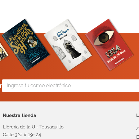
r
Nuestra tienda
L
Librería de la U - Teusaquillo
¿
Calle 32a # 19- 24
E