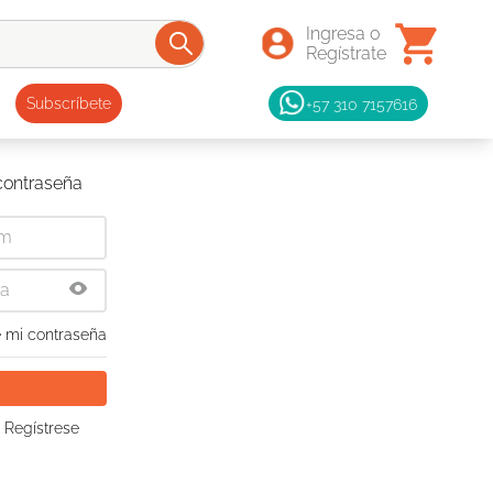
+57 310 7157616
Subscríbete
 contraseña
 mi contraseña
 Regístrese