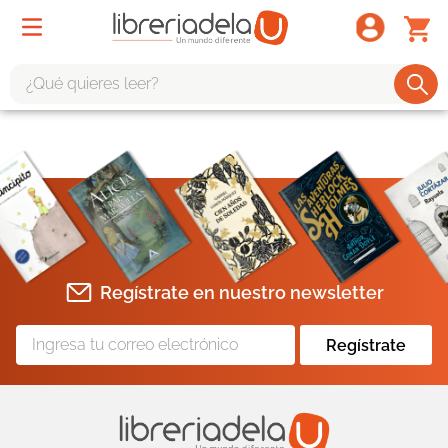
¿Qué quieres leer?
TÉRMINOS MÁS BUSCADOS
1
.
odisea
2
.
tote bag -
3
.
harry potter
4
.
iliada
Regístrate en nuestro newsletter
5
.
edición especial
6
.
divina comedia
Regístrate
7
.
tarot
8
.
1984
9
.
book haven