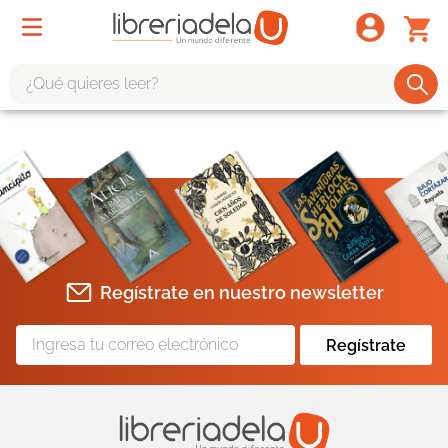
¿Qué quieres leer?
TÉRMINOS MÁS BUSCADOS
1
.
odisea
2
.
tote bag -
3
.
harry potter
4
.
iliada
Regístrate en nuestro newsletter
5
.
edición especial
6
.
divina comedia
Regístrate
7
.
tarot
8
.
1984
9
.
book haven