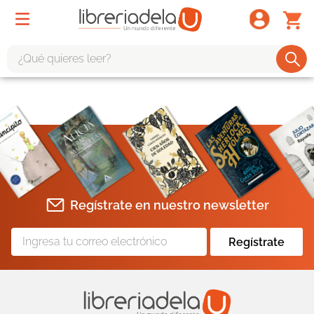
¿Qué quieres leer?
TÉRMINOS MÁS BUSCADOS
1
.
odisea
2
.
tote bag -
3
.
harry potter
4
.
iliada
Regístrate en nuestro newsletter
5
.
edición especial
6
.
divina comedia
Regístrate
7
.
tarot
8
.
1984
9
.
book haven