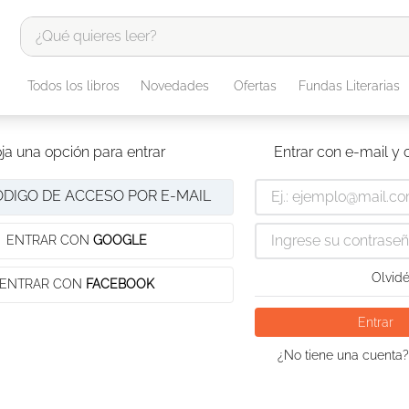
¿Qué quieres leer?
TÉRMINOS MÁS BUSCADOS
Todos los libros
Novedades
Ofertas
Fundas Literarias
1
.
odisea
2
.
tote bag -
ja una opción para entrar
Entrar con e-mail y
3
.
harry potter
ÓDIGO DE ACCESO POR E-MAIL
4
.
iliada
5
.
edición especial
ENTRAR CON
GOOGLE
6
.
tarot
Olvidé
ENTRAR CON
FACEBOOK
7
.
divina comedia
Entrar
8
.
1984
¿No tiene una cuenta?
9
.
el cielo selva
10
.
book haven