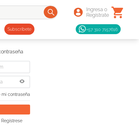
+57 310 7157616
Subscríbete
 contraseña
 mi contraseña
 Regístrese