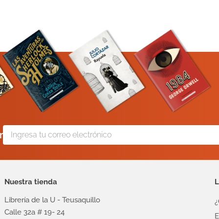
r
Nuestra tienda
L
Librería de la U - Teusaquillo
¿
Calle 32a # 19- 24
E