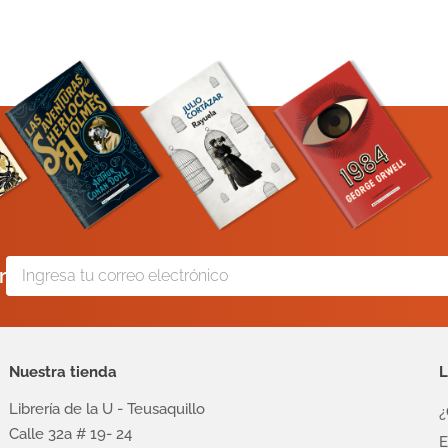
r
Nuestra tienda
L
Librería de la U - Teusaquillo
¿
Calle 32a # 19- 24
E