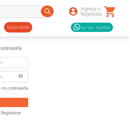
+57 310 7157616
Subscríbete
 contraseña
 mi contraseña
 Regístrese