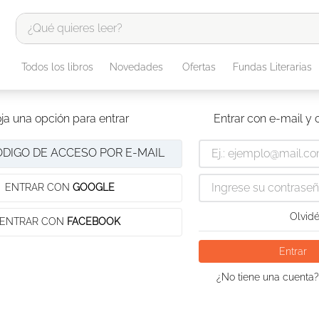
¿Qué quieres leer?
TÉRMINOS MÁS BUSCADOS
Todos los libros
Novedades
Ofertas
Fundas Literarias
1
.
odisea
2
.
tote bag -
ja una opción para entrar
Entrar con e-mail y
3
.
harry potter
ÓDIGO DE ACCESO POR E-MAIL
4
.
edición especial
5
.
iliada
ENTRAR CON
GOOGLE
6
.
1984
Olvidé
ENTRAR CON
FACEBOOK
7
.
el cielo selva
Entrar
8
.
divina comedia
¿No tiene una cuenta?
9
.
biblia
10
.
tarot