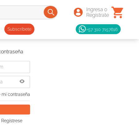
+57 310 7157616
Subscríbete
 contraseña
 mi contraseña
 Regístrese