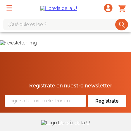
¿Qué quieres leer?
TÉRMINOS MÁS BUSCADOS
1
.
odisea
2
.
tote bag -
3
.
harry potter
4
.
iliada
Regístrate en nuestro newsletter
5
.
edición especial
6
.
tarot
Regístrate
7
.
divina comedia
8
.
1984
9
.
ingenieria