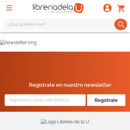
¿Qué quieres leer?
TÉRMINOS MÁS BUSCADOS
1
.
odisea
2
.
tote bag -
3
.
harry potter
4
.
iliada
Regístrate en nuestro newsletter
5
.
edición especial
6
.
tarot
Regístrate
7
.
divina comedia
8
.
1984
9
.
el cielo selva