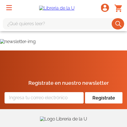
¿Qué quieres leer?
TÉRMINOS MÁS BUSCADOS
1
.
odisea
2
.
tote bag -
3
.
harry potter
4
.
iliada
Regístrate en nuestro newsletter
5
.
edición especial
6
.
divina comedia
Regístrate
7
.
tarot
8
.
1984
9
.
book haven