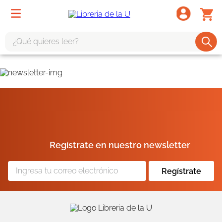
¿Qué quieres leer?
TÉRMINOS MÁS BUSCADOS
1
.
odisea
2
.
tote bag -
3
.
harry potter
4
.
iliada
Regístrate en nuestro newsletter
5
.
edición especial
6
.
tarot
Regístrate
7
.
divina comedia
8
.
1984
9
.
el cielo selva