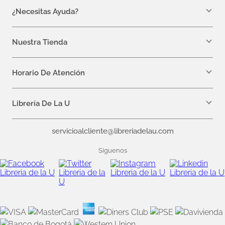
¿Necesitas Ayuda?
10
.
book haven
WhatsApp +57 310 7157616
servicioalcliente@libreriadelau.com
Nuestra Tienda
Teléfono 601 5800563
Librería de la U - Teusaquillo
Calle 32a # 19- 24
Horario De Atención
Lunes, Jueves y Viernes: 7:00 a.m a 5:00 p.m
Martes y Miércoles: 7:00 a.m a 6:00 p.m.
Librería De La U
¿Quiénes somos?
servicioalcliente@libreriadelau.com
Editoriales aliadas
Preguntas frecuentes
Siguenos
Nuestras politicas de atención
Superintendencia de Industria y Comercio