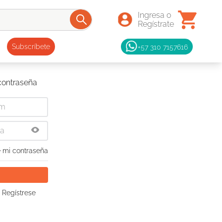
+57 310 7157616
Subscríbete
 contraseña
 mi contraseña
 Regístrese