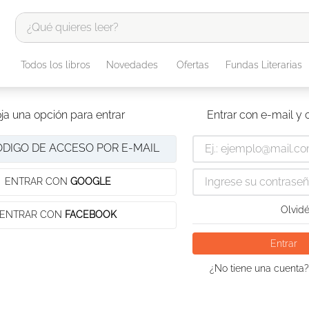
¿Qué quieres leer?
TÉRMINOS MÁS BUSCADOS
Todos los libros
Novedades
Ofertas
Fundas Literarias
1
.
odisea
2
.
tote bag -
ja una opción para entrar
Entrar con e-mail y
3
.
harry potter
ÓDIGO DE ACCESO POR E-MAIL
4
.
edición especial
5
.
iliada
ENTRAR CON
GOOGLE
6
.
1984
Olvidé
ENTRAR CON
FACEBOOK
7
.
el cielo selva
Entrar
8
.
divina comedia
¿No tiene una cuenta?
9
.
biblia
10
.
tarot