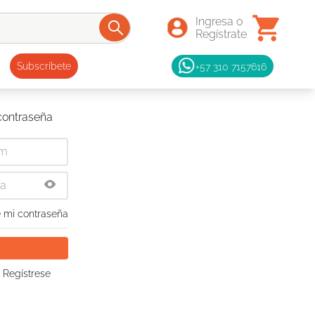
+57 310 7157616
Subscríbete
 contraseña
 mi contraseña
 Regístrese