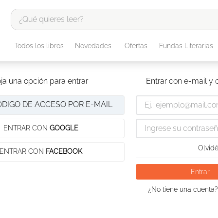
¿Qué quieres leer?
TÉRMINOS MÁS BUSCADOS
Todos los libros
Novedades
Ofertas
Fundas Literarias
1
.
odisea
2
.
tote bag -
ja una opción para entrar
Entrar con e-mail y
3
.
harry potter
ÓDIGO DE ACCESO POR E-MAIL
4
.
iliada
5
.
edición especial
ENTRAR CON
GOOGLE
6
.
tarot
Olvidé
ENTRAR CON
FACEBOOK
7
.
divina comedia
Entrar
8
.
1984
¿No tiene una cuenta?
9
.
ingenieria
10
.
book haven