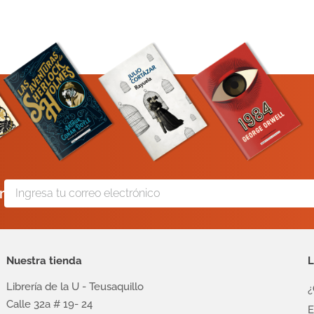
r
Nuestra tienda
L
Librería de la U - Teusaquillo
¿
Calle 32a # 19- 24
E