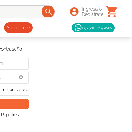
+57 310 7157616
Subscríbete
 contraseña
 mi contraseña
 Regístrese