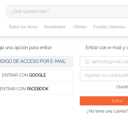
¿Qué quieres leer?
TÉRMINOS MÁS BUSCADOS
Todos los libros
Novedades
Ofertas
Fundas Literarias
1
.
odisea
2
.
tote bag -
ja una opción para entrar
Entrar con e-mail y
3
.
harry potter
ÓDIGO DE ACCESO POR E-MAIL
4
.
edición especial
5
.
iliada
ENTRAR CON
GOOGLE
6
.
tarot
Olvidé
ENTRAR CON
FACEBOOK
7
.
divina comedia
Entrar
8
.
1984
¿No tiene una cuenta?
9
.
el cielo selva
10
.
book haven