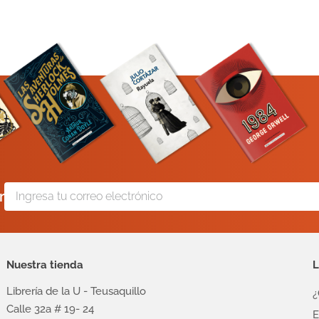
r
Nuestra tienda
L
Librería de la U - Teusaquillo
¿
Calle 32a # 19- 24
E