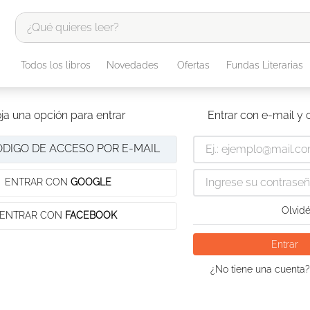
¿Qué quieres leer?
TÉRMINOS MÁS BUSCADOS
Todos los libros
Novedades
Ofertas
Fundas Literarias
1
.
odisea
2
.
tote bag -
ja una opción para entrar
Entrar con e-mail y
3
.
harry potter
ÓDIGO DE ACCESO POR E-MAIL
4
.
edición especial
5
.
iliada
ENTRAR CON
GOOGLE
6
.
1984
Olvidé
ENTRAR CON
FACEBOOK
7
.
el cielo selva
Entrar
8
.
divina comedia
¿No tiene una cuenta?
9
.
biblia
10
.
tarot