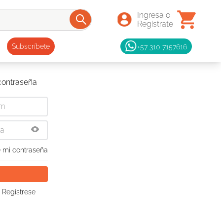
+57 310 7157616
Subscríbete
 contraseña
 mi contraseña
 Regístrese