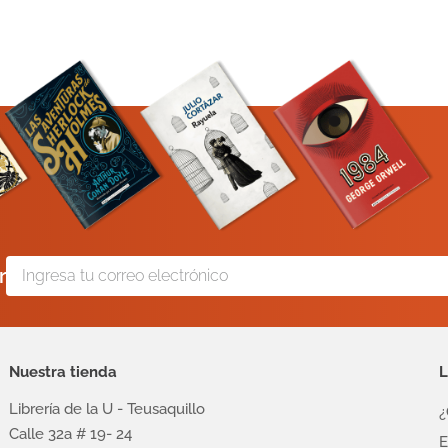
r
Nuestra tienda
L
Librería de la U - Teusaquillo
¿
Calle 32a # 19- 24
E