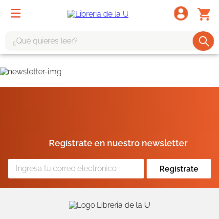
¿Qué quieres leer?
TÉRMINOS MÁS BUSCADOS
1
.
odisea
2
.
tote bag -
3
.
harry potter
4
.
iliada
Regístrate en nuestro newsletter
5
.
edición especial
6
.
tarot
Regístrate
7
.
divina comedia
8
.
1984
9
.
ingenieria