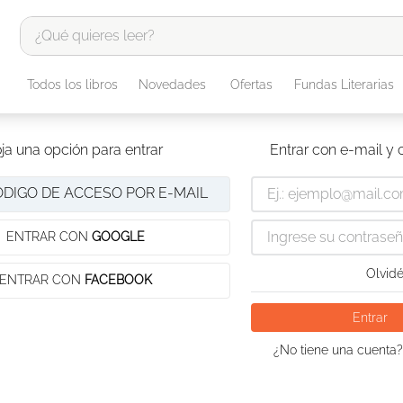
¿Qué quieres leer?
TÉRMINOS MÁS BUSCADOS
Todos los libros
Novedades
Ofertas
Fundas Literarias
1
.
odisea
2
.
tote bag -
ja una opción para entrar
Entrar con e-mail y
3
.
harry potter
ÓDIGO DE ACCESO POR E-MAIL
4
.
iliada
5
.
edición especial
ENTRAR CON
GOOGLE
6
.
tarot
Olvidé
ENTRAR CON
FACEBOOK
7
.
divina comedia
Entrar
8
.
1984
¿No tiene una cuenta?
9
.
ingenieria
10
.
book haven