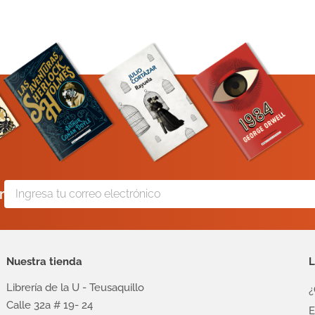
r
Nuestra tienda
L
Librería de la U - Teusaquillo
¿
Calle 32a # 19- 24
E