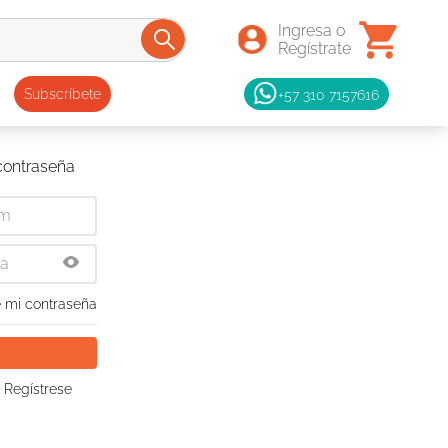
+57 310 7157616
Subscríbete
 contraseña
 mi contraseña
 Regístrese