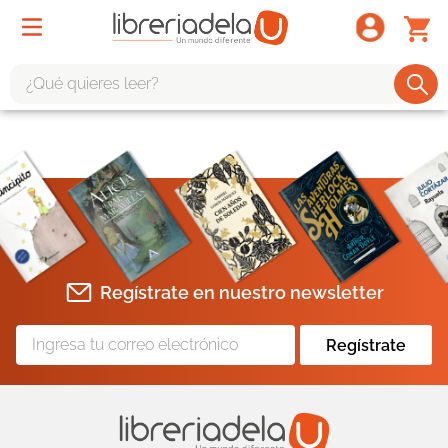
¿Qué quieres leer?
TÉRMINOS MÁS BUSCADOS
1
.
odisea
2
.
tote bag -
3
.
harry potter
4
.
iliada
Regístrate en nuestro newsletter
5
.
edición especial
6
.
tarot
Regístrate
7
.
divina comedia
8
.
1984
9
.
ingenieria