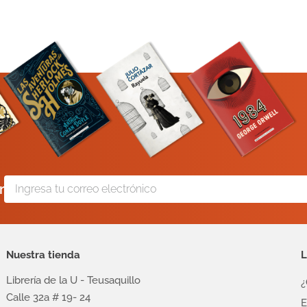
r
Nuestra tienda
L
Librería de la U - Teusaquillo
¿
Calle 32a # 19- 24
E