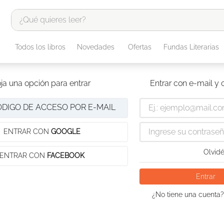
¿Qué quieres leer?
TÉRMINOS MÁS BUSCADOS
Todos los libros
Novedades
Ofertas
Fundas Literarias
1
.
odisea
2
.
tote bag -
ja una opción para entrar
Entrar con e-mail y
3
.
harry potter
ÓDIGO DE ACCESO POR E-MAIL
4
.
iliada
5
.
edición especial
ENTRAR CON
GOOGLE
6
.
tarot
Olvidé
ENTRAR CON
FACEBOOK
7
.
divina comedia
Entrar
8
.
1984
¿No tiene una cuenta?
9
.
ingenieria
10
.
book haven