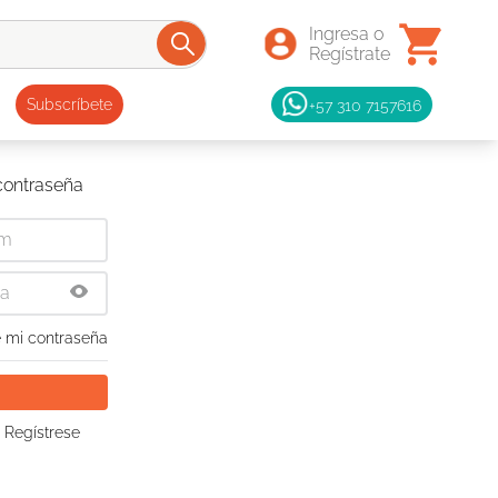
+57 310 7157616
Subscríbete
 contraseña
 mi contraseña
 Regístrese