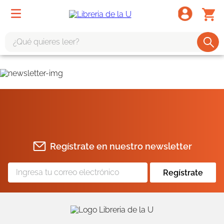
¿Qué quieres leer?
TÉRMINOS MÁS BUSCADOS
1
.
odisea
2
.
tote bag -
3
.
harry potter
4
.
edición especial
Regístrate en nuestro newsletter
5
.
iliada
6
.
tarot
Regístrate
7
.
divina comedia
8
.
1984
9
.
el cielo selva