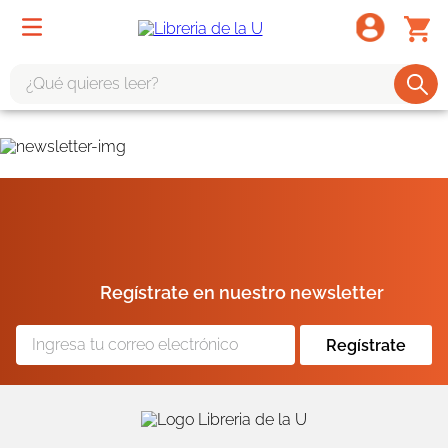
¿Qué quieres leer?
TÉRMINOS MÁS BUSCADOS
1
.
odisea
2
.
tote bag -
3
.
harry potter
4
.
iliada
Regístrate en nuestro newsletter
5
.
edición especial
6
.
divina comedia
Regístrate
7
.
tarot
8
.
1984
9
.
book haven