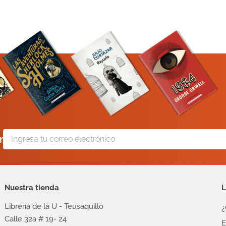
r
Nuestra tienda
L
Librería de la U - Teusaquillo
¿
Calle 32a # 19- 24
E