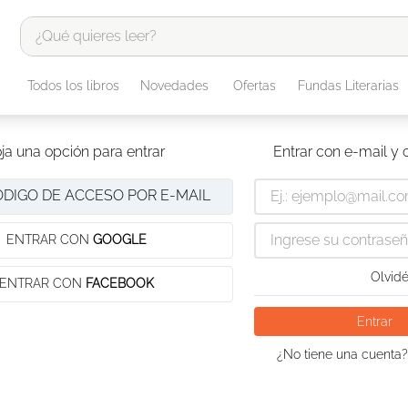
¿Qué quieres leer?
TÉRMINOS MÁS BUSCADOS
Todos los libros
Novedades
Ofertas
Fundas Literarias
1
.
odisea
2
.
tote bag -
ja una opción para entrar
Entrar con e-mail y
3
.
harry potter
ÓDIGO DE ACCESO POR E-MAIL
4
.
iliada
5
.
edición especial
ENTRAR CON
GOOGLE
6
.
1984
Olvidé
ENTRAR CON
FACEBOOK
7
.
el cielo selva
Entrar
8
.
biblia
¿No tiene una cuenta?
9
.
tarot
10
.
divina comedia