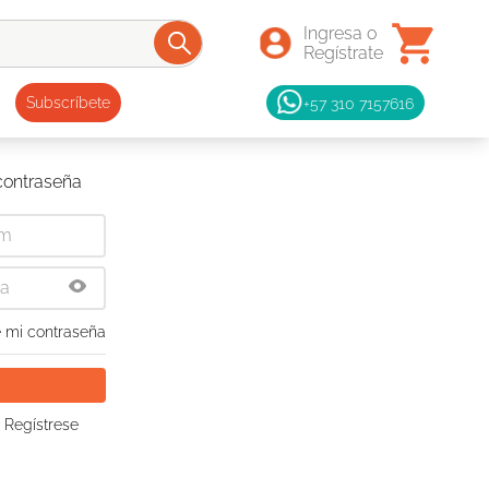
+57 310 7157616
Subscríbete
 contraseña
 mi contraseña
 Regístrese