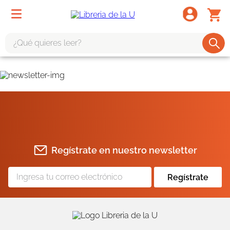
¿Qué quieres leer?
TÉRMINOS MÁS BUSCADOS
1
.
odisea
2
.
tote bag -
3
.
harry potter
4
.
edición especial
Regístrate en nuestro newsletter
5
.
iliada
6
.
tarot
Regístrate
7
.
divina comedia
8
.
1984
9
.
el cielo selva