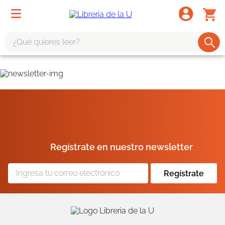
¿Qué quieres leer?
TÉRMINOS MÁS BUSCADOS
1
.
odisea
2
.
tote bag -
3
.
harry potter
4
.
iliada
Regístrate en nuestro newsletter
5
.
edición especial
6
.
tarot
Regístrate
7
.
divina comedia
8
.
1984
9
.
ingenieria