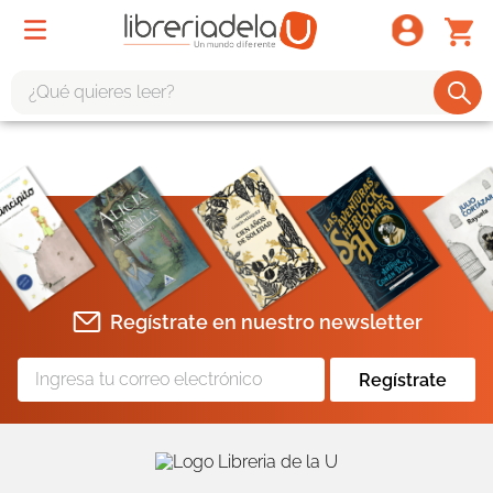
¿Qué quieres leer?
TÉRMINOS MÁS BUSCADOS
1
.
odisea
2
.
tote bag -
3
.
harry potter
4
.
edición especial
Regístrate en nuestro newsletter
5
.
iliada
6
.
tarot
Regístrate
7
.
divina comedia
8
.
1984
9
.
el cielo selva