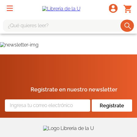
¿Qué quieres leer?
TÉRMINOS MÁS BUSCADOS
1
.
odisea
2
.
tote bag -
3
.
harry potter
4
.
edición especial
Regístrate en nuestro newsletter
5
.
iliada
6
.
tarot
Regístrate
7
.
divina comedia
8
.
1984
9
.
el cielo selva