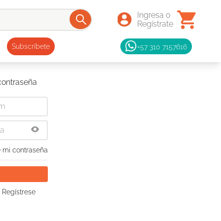
+57 310 7157616
Subscríbete
 contraseña
 mi contraseña
 Regístrese