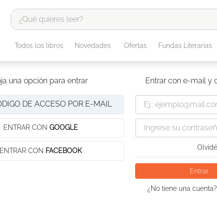
¿Qué quieres leer?
TÉRMINOS MÁS BUSCADOS
Todos los libros
Novedades
Ofertas
Fundas Literarias
1
.
odisea
2
.
tote bag -
ja una opción para entrar
Entrar con e-mail y
3
.
harry potter
ÓDIGO DE ACCESO POR E-MAIL
4
.
iliada
5
.
edición especial
ENTRAR CON
GOOGLE
6
.
tarot
Olvidé
ENTRAR CON
FACEBOOK
7
.
divina comedia
Entrar
8
.
1984
¿No tiene una cuenta?
9
.
el cielo selva
10
.
book haven