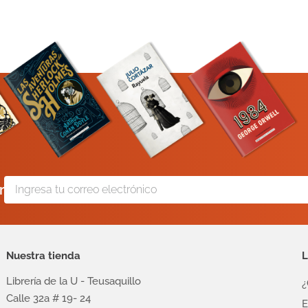
r
Nuestra tienda
L
Librería de la U - Teusaquillo
¿
Calle 32a # 19- 24
E