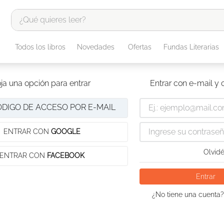
¿Qué quieres leer?
TÉRMINOS MÁS BUSCADOS
Todos los libros
Novedades
Ofertas
Fundas Literarias
1
.
odisea
2
.
tote bag -
ja una opción para entrar
Entrar con e-mail y
3
.
harry potter
ÓDIGO DE ACCESO POR E-MAIL
4
.
iliada
5
.
edición especial
ENTRAR CON
GOOGLE
6
.
tarot
Olvidé
ENTRAR CON
FACEBOOK
7
.
divina comedia
Entrar
8
.
1984
¿No tiene una cuenta?
9
.
el cielo selva
10
.
book haven