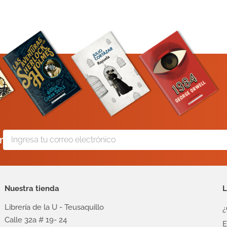
r
Nuestra tienda
L
Librería de la U - Teusaquillo
¿
Calle 32a # 19- 24
E