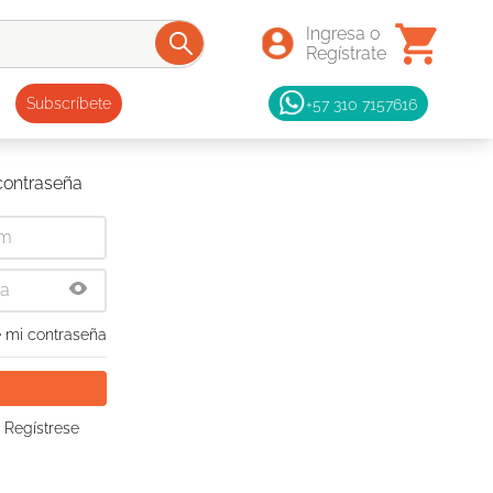
+57 310 7157616
Subscríbete
 contraseña
 mi contraseña
 Regístrese