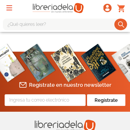
¿Qué quieres leer?
TÉRMINOS MÁS BUSCADOS
1
.
odisea
2
.
tote bag -
3
.
harry potter
4
.
iliada
Regístrate en nuestro newsletter
5
.
edición especial
6
.
tarot
Regístrate
7
.
divina comedia
8
.
1984
9
.
ingenieria