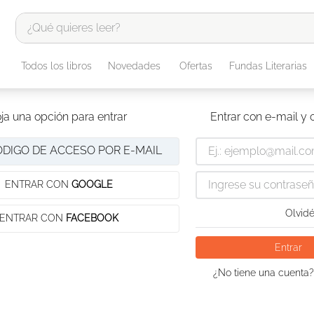
¿Qué quieres leer?
TÉRMINOS MÁS BUSCADOS
Todos los libros
Novedades
Ofertas
Fundas Literarias
1
.
odisea
2
.
tote bag -
ja una opción para entrar
Entrar con e-mail y
3
.
harry potter
ÓDIGO DE ACCESO POR E-MAIL
4
.
iliada
5
.
edición especial
ENTRAR CON
GOOGLE
6
.
divina comedia
Olvidé
ENTRAR CON
FACEBOOK
7
.
tarot
Entrar
8
.
1984
¿No tiene una cuenta?
9
.
book haven
10
.
el cielo selva