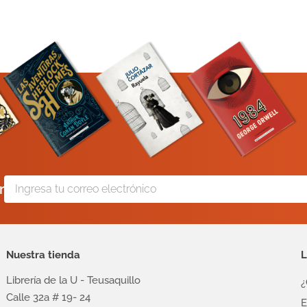
r
Nuestra tienda
L
Librería de la U - Teusaquillo
¿
Calle 32a # 19- 24
E