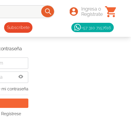
+57 310 7157616
Subscríbete
 contraseña
 mi contraseña
 Regístrese