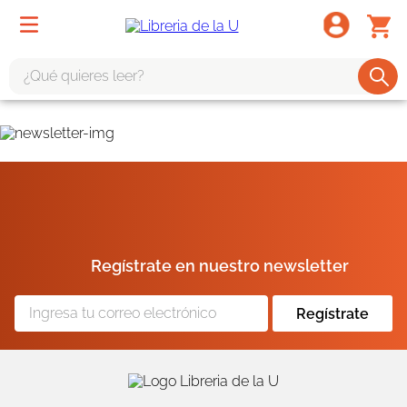
¿Qué quieres leer?
TÉRMINOS MÁS BUSCADOS
1
.
odisea
2
.
tote bag -
3
.
harry potter
4
.
iliada
Regístrate en nuestro newsletter
5
.
edición especial
6
.
divina comedia
Regístrate
7
.
tarot
8
.
book haven
9
.
1984