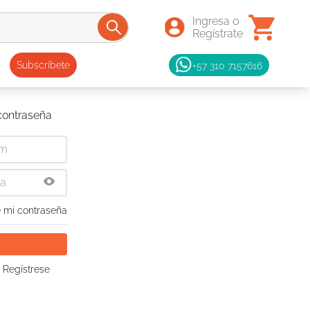
+57 310 7157616
Subscríbete
 contraseña
 mi contraseña
 Regístrese