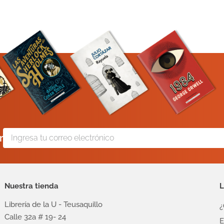
r
Nuestra tienda
L
Librería de la U - Teusaquillo
¿
Calle 32a # 19- 24
E