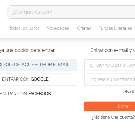
¿Qué quieres leer?
TÉRMINOS MÁS BUSCADOS
Todos los libros
Novedades
Ofertas
Fundas Literarias
1
.
odisea
2
.
tote bag -
ja una opción para entrar
Entrar con e-mail y
3
.
harry potter
ÓDIGO DE ACCESO POR E-MAIL
4
.
iliada
5
.
edición especial
ENTRAR CON
GOOGLE
6
.
divina comedia
Olvidé
ENTRAR CON
FACEBOOK
7
.
tarot
Entrar
8
.
1984
¿No tiene una cuenta?
9
.
book haven
10
.
el cielo selva