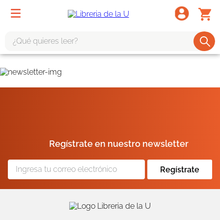
¿Qué quieres leer?
TÉRMINOS MÁS BUSCADOS
1
.
odisea
2
.
tote bag -
3
.
harry potter
4
.
iliada
Regístrate en nuestro newsletter
5
.
edición especial
6
.
tarot
Regístrate
7
.
divina comedia
8
.
1984
9
.
ingenieria