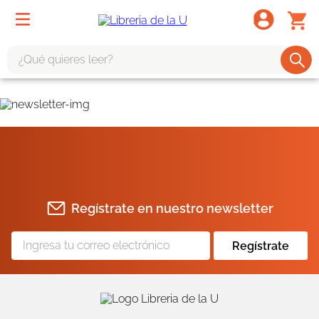
¿Qué quieres leer?
TÉRMINOS MÁS BUSCADOS
1
.
odisea
2
.
tote bag -
3
.
harry potter
4
.
edición especial
Regístrate en nuestro newsletter
5
.
iliada
6
.
tarot
Regístrate
7
.
divina comedia
8
.
1984
9
.
el cielo selva