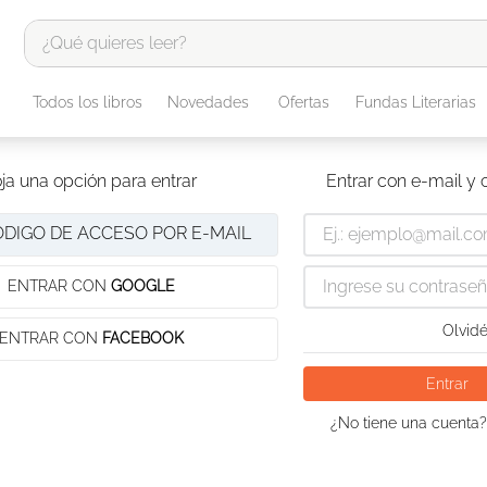
¿Qué quieres leer?
TÉRMINOS MÁS BUSCADOS
Todos los libros
Novedades
Ofertas
Fundas Literarias
1
.
odisea
2
.
tote bag -
ja una opción para entrar
Entrar con e-mail y
3
.
harry potter
ÓDIGO DE ACCESO POR E-MAIL
4
.
iliada
5
.
edición especial
ENTRAR CON
GOOGLE
6
.
tarot
Olvidé
ENTRAR CON
FACEBOOK
7
.
divina comedia
Entrar
8
.
1984
¿No tiene una cuenta?
9
.
ingenieria
10
.
book haven