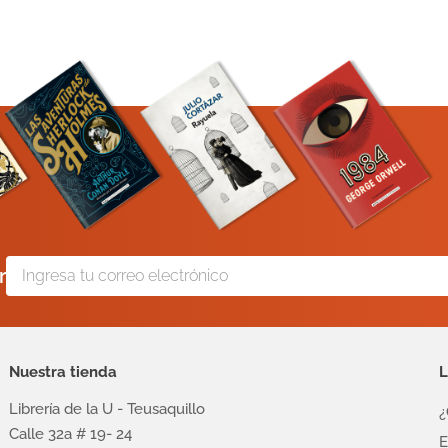
r
Nuestra tienda
L
Librería de la U - Teusaquillo
¿
Calle 32a # 19- 24
E