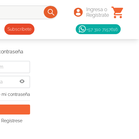
+57 310 7157616
Subscríbete
 contraseña
 mi contraseña
 Regístrese