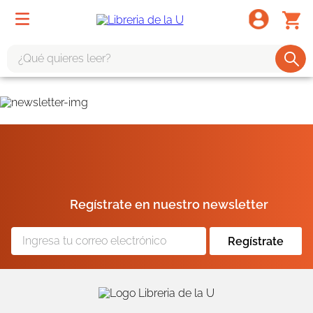
¿Qué quieres leer?
TÉRMINOS MÁS BUSCADOS
1
.
odisea
2
.
tote bag -
3
.
harry potter
4
.
iliada
Regístrate en nuestro newsletter
5
.
edición especial
6
.
divina comedia
Regístrate
7
.
tarot
8
.
1984
9
.
book haven