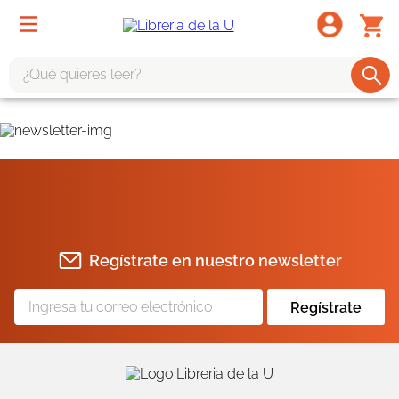
¿Qué quieres leer?
TÉRMINOS MÁS BUSCADOS
1
.
odisea
2
.
tote bag -
3
.
harry potter
4
.
iliada
Regístrate en nuestro newsletter
5
.
edición especial
6
.
tarot
Regístrate
7
.
divina comedia
8
.
1984
9
.
ingenieria