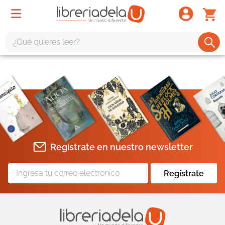
¿Qué quieres leer?
TÉRMINOS MÁS BUSCADOS
1
.
odisea
2
.
tote bag -
3
.
harry potter
4
.
iliada
Regístrate en nuestro newsletter
5
.
edición especial
6
.
tarot
Regístrate
7
.
divina comedia
8
.
1984
9
.
ingenieria