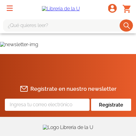
¿Qué quieres leer?
TÉRMINOS MÁS BUSCADOS
1
.
odisea
2
.
tote bag -
3
.
harry potter
4
.
edición especial
Regístrate en nuestro newsletter
5
.
iliada
6
.
tarot
Regístrate
7
.
divina comedia
8
.
1984
9
.
el cielo selva