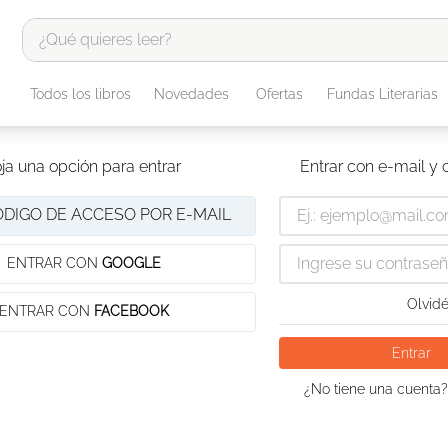
¿Qué quieres leer?
TÉRMINOS MÁS BUSCADOS
Todos los libros
Novedades
Ofertas
Fundas Literarias
1
.
odisea
2
.
tote bag -
ja una opción para entrar
Entrar con e-mail y
3
.
harry potter
ÓDIGO DE ACCESO POR E-MAIL
4
.
edición especial
5
.
iliada
ENTRAR CON
GOOGLE
6
.
1984
Olvidé
ENTRAR CON
FACEBOOK
7
.
el cielo selva
Entrar
8
.
biblia
¿No tiene una cuenta?
9
.
tarot
10
.
divina comedia