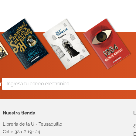
r
Nuestra tienda
L
Librería de la U - Teusaquillo
¿
Calle 32a # 19- 24
E