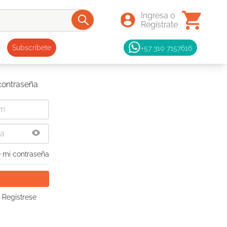
+57 310 7157616
Subscríbete
 contraseña
 mi contraseña
 Regístrese