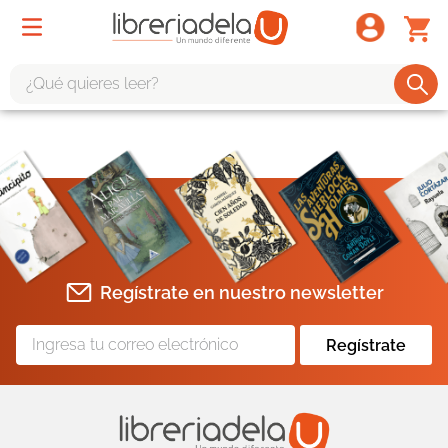
¿Qué quieres leer?
TÉRMINOS MÁS BUSCADOS
1
.
odisea
2
.
tote bag -
3
.
harry potter
4
.
iliada
Regístrate en nuestro newsletter
5
.
edición especial
6
.
tarot
Regístrate
7
.
divina comedia
8
.
1984
9
.
ingenieria