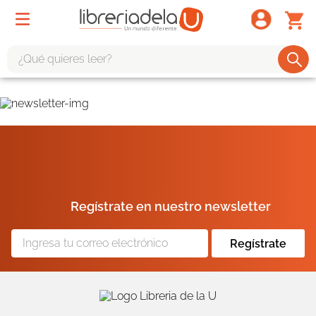
¿Qué quieres leer?
TÉRMINOS MÁS BUSCADOS
1
.
odisea
2
.
tote bag -
3
.
harry potter
4
.
iliada
Regístrate en nuestro newsletter
5
.
edición especial
6
.
tarot
Regístrate
7
.
divina comedia
8
.
1984
9
.
el cielo selva